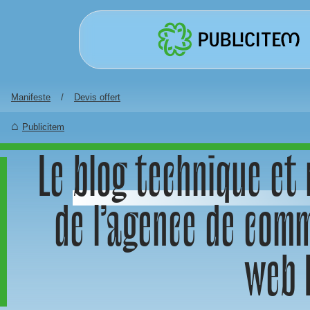
Aller au contenu principal
Manifeste
Devis offert
Publicitem
Le
blog technique et
de l’agence de com
web 