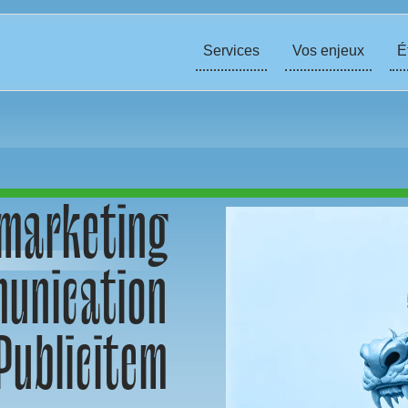
Services
Vos enjeux
É
 marketing
munication
Publicitem