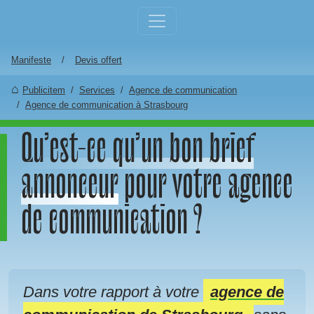
Aller au contenu principal
Manifeste
Devis offert
Publicitem
Services
Agence de communication
Agence de communication à Strasbourg
Qu’est-ce qu’un bon brief
annonceur
pour votre agence
de communication ?
Dans votre rapport à votre
agence de