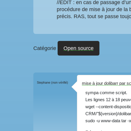
//EDIT : en cas de passage d’un
procédure de mise à jour de la 
précis. RAS, tout se passe toujo
Catégorie
Open source
Stephane (non vérifié)
mise à jour dolibarr par sc
sympa comme script.
Les lignes 12 à 18 peuve
wget --content-dispositio
CRM/"${version}/dolibarr
sudo -u www-data tar -x 