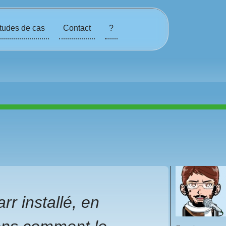
tudes de cas
Contact
?
rr installé, en