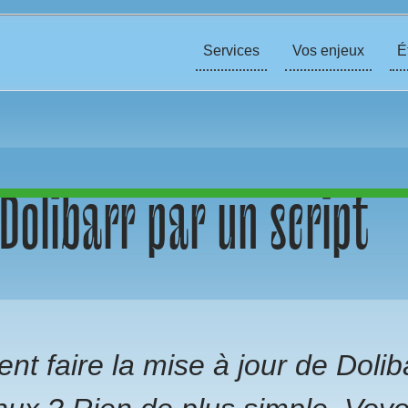
Services
Vos enjeux
É
 Dolibarr par un script
 faire la mise à jour de Doliba