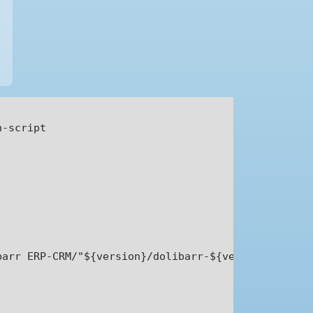
-script

arr ERP-CRM/"${version}/dolibarr-${version}.zip -O