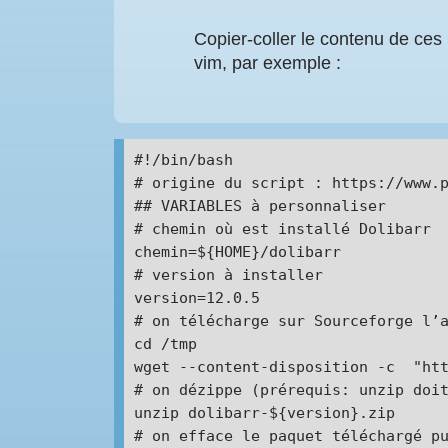
Copier-coller le contenu de ces 
vim, par exemple :
#!/bin/bash

# origine du script : https://www.p
## VARIABLES à personnaliser

# chemin où est installé Dolibarr

chemin=${HOME}/dolibarr

# version à installer

version=12.0.5

# on télécharge sur Sourceforge l’a
cd /tmp

wget --content-disposition -c  "htt
# on dézippe (prérequis: unzip doit
unzip dolibarr-${version}.zip

# on efface le paquet téléchargé pu