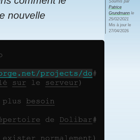
yons comment le
Soumis par
Patrice
ue nouvelle
Grundmann
le
25/02/2021
Mis à jour le
27/04/2026