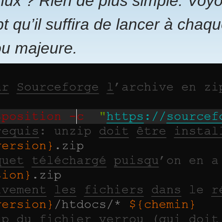
inux ? Rien de plus simple. Vo
pt qu’il suffira de lancer à chaq
ou majeure.