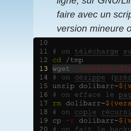
ligne, sur GNU/L
faire avec un scri
version mineure 
Image-billet-blog