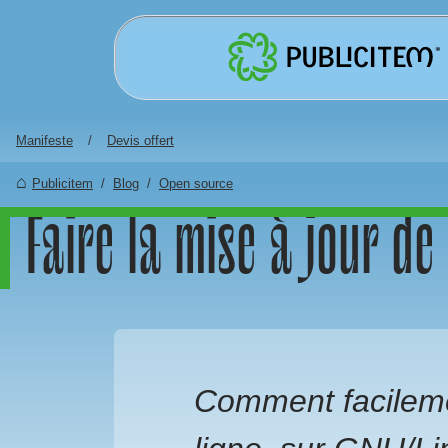
Aller au contenu principal
Manifeste
Devis offert
Publicitem
Blog
Open source
Faire la mise à jour de
Comment facilement