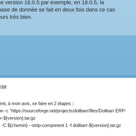
e version 16.0.5 par exemple, en 18.0.5, la
base de donnée se fait en deux fois dans ce cas
urs très bien.
ript
nt, à mon avis, se faire en 2 étapes :
n -c "https://sourceforge.net/projects/dolibarr/files/Dolibarr ERP-
-${version}.tar.gz
-C ${chemin} --strip-component 1 -f dolibarr-${version}.tar.gz