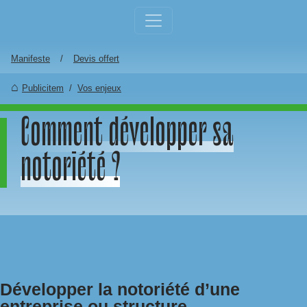
Aller au contenu principal
Manifeste
Devis offert
Publicitem
Vos enjeux
Comment développer sa
notoriété ?
Développer la notoriété d’une
entreprise ou structure