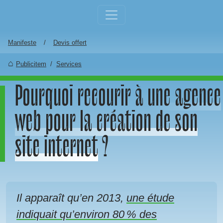
Aller au contenu principal
Manifeste
Devis offert
Publicitem
Services
Pourquoi recourir à
une agence
web pour la création de son
site internet
?
Il apparaît qu’en 2013,
une étude
indiquait qu’environ 80 % des