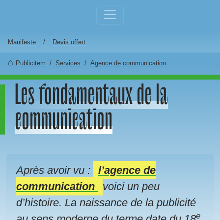
Aller au contenu principal
Manifeste
Devis offert
Publicitem
Services
Agence de communication
Les fondamentaux de la
communication
Après avoir vu :
l’agence de
communication
voici un peu
d’histoire. La naissance de la publicité
e
au sens moderne du terme date du 18