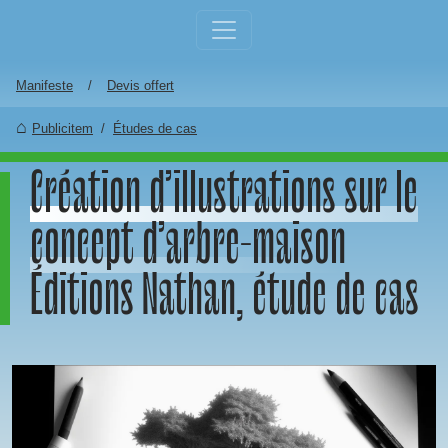
Aller au contenu principal
Manifeste
Devis offert
Publicitem
Études de cas
Création d’illustrations sur le
concept d’arbre-maison
Éditions Nathan, étude de cas